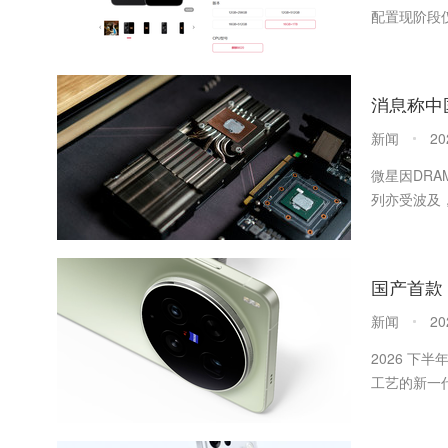
配置现阶段
消息称中
新闻
20
微星因DRAM
列亦受波及
新闻
20
2026 下
工艺的新一