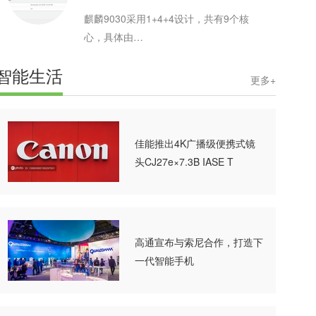
麒麟9030采用1+4+4设计，共有9个核
心，具体由
1*2.75GHz+4*2.27GHz+4*1.72GHz组
智能生活
成，GPU为Maleoon 935
更多+
佳能推出4K广播级便携式镜
头CJ27e×7.3B IASE T
高通宣布与索尼合作，打造下
一代智能手机