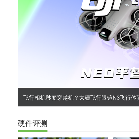
飞行相机秒变穿越机？大疆飞行眼镜N3飞行体
硬件评测