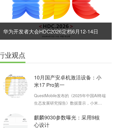
华为开发者大会HDC2026定档6月12-14日
荣耀600 Pro评测：拍人通透得像会呼吸，4K Live图终
了
行业观点
10月国产安卓机激活设备：小
米17 Pro第一
QuestMobile发布的《2025年中国AI终端
生态发展研究报告》数据显示，小米
17Pro Max、小米17 Pro和OPPO Find
麒麟9030参数曝光：采用9核
X9 Pro登顶10月国产新旗舰机激活设备
心设计
数Top3。