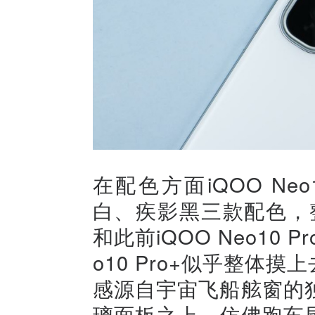
在配色方面iQOO Ne
白、疾影黑三款配色，
和此前iQOO Neo10
o10 Pro+似乎整体
感源自宇宙飞船舷窗的
璃面板之上，仿佛跑车