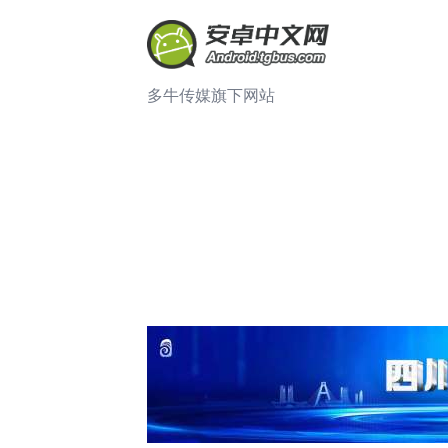
多牛传媒旗下网站