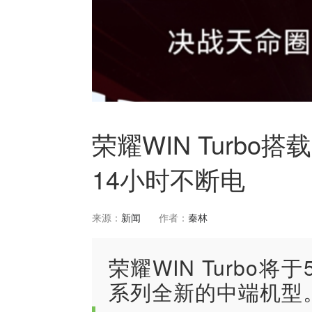
荣耀WIN Turbo
14小时不断电
来源：
新闻
作者：
秦林
荣耀WIN Turbo将
系列全新的中端机型