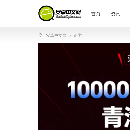
首页
资讯
安卓中文网
>
正文