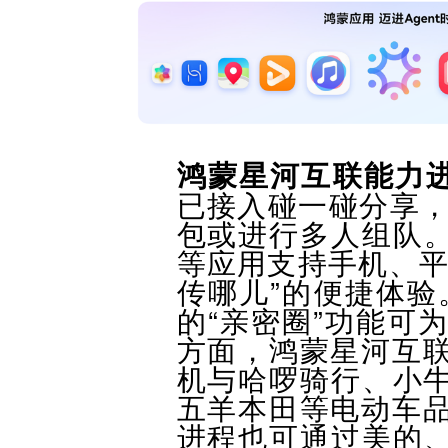
鸿蒙星河互联能力
已接入碰一碰分享，
包或进行多人组队。
等应用支持手机、平
传哪儿”的便捷体验。
的“亲密圈”功能可
方面，鸿蒙星河互
机与
哈啰骑行、小牛电
五羊本田等电动车
进程也可通过
美的