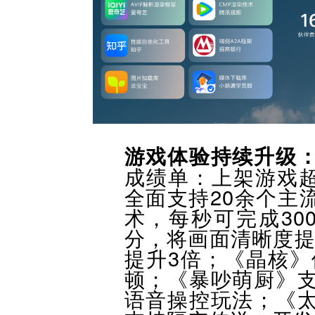
游戏体验持续升级
成绩单：上架游戏超
全面支持20余个主
术，每秒可完成30
分，将画面清晰度提
提升3倍；《晶核》
顿；《暴吵萌厨》
语音操控玩法；
《