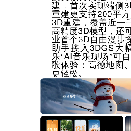
建，首次实现端侧3
重建更支持200平
3D重建，覆盖近一
高精度3D模型，还
业首个3D自由漫步
助手接入3DGS
乐“AI音乐现场”
歌体验；高德地图、
更轻松。