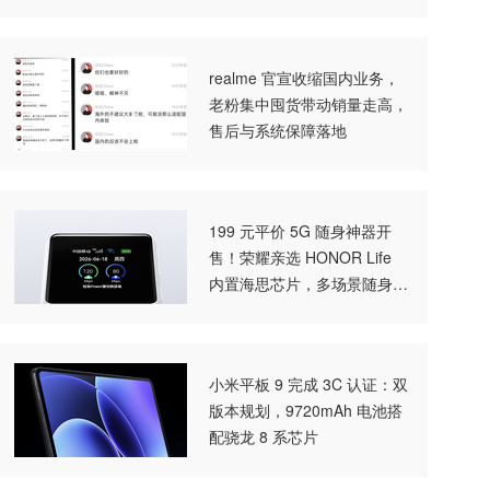
realme 官宣收缩国内业务，
老粉集中囤货带动销量走高，
售后与系统保障落地
199 元平价 5G 随身神器开
售！荣耀亲选 HONOR Life
内置海思芯片，多场景随身高
速上网
小米平板 9 完成 3C 认证：双
版本规划，9720mAh 电池搭
配骁龙 8 系芯片