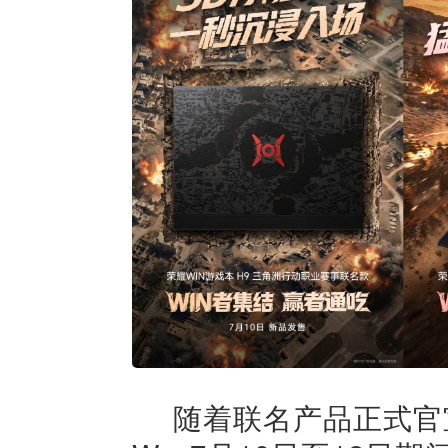
随着联名产品正式官宣