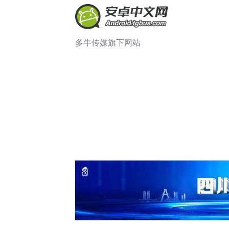
多牛传媒旗下网站