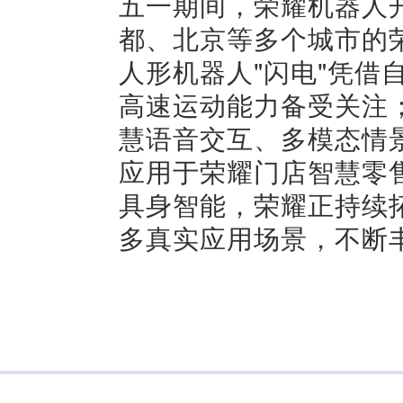
五一期间，荣耀机器人
都、北京等多个城市的
人形机器人"闪电"凭借
高速运动能力备受关注；
慧语音交互、多模态情
应用于荣耀门店智慧零
具身智能，荣耀正持续
多真实应用场景，不断