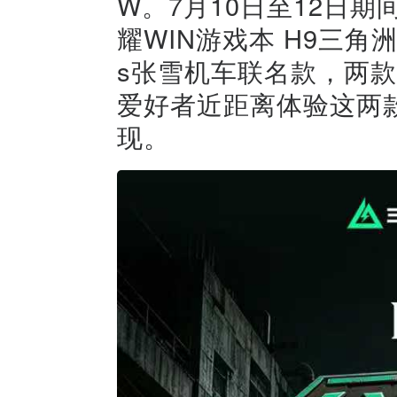
W。7月10日至12日
耀WIN游戏本 H9三角
s张雪机车联名款，两
爱好者近距离体验这两
现。