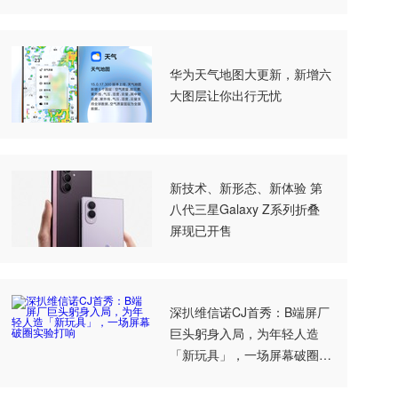
华为天气地图大更新，新增六
大图层让你出行无忧
新技术、新形态、新体验 第
八代三星Galaxy Z系列折叠
屏现已开售
深扒维信诺CJ首秀：B端屏厂
巨头躬身入局，为年轻人造
「新玩具」，一场屏幕破圈实
验打响