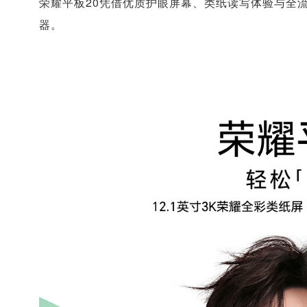
荣耀平板20凭借优质护眼屏幕、
类纸读写
体验与
全
器
。