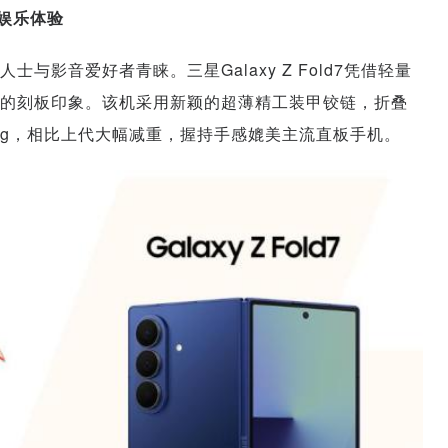
与娱乐体验
影音爱好者青睐。三星Galaxy Z Fold7凭借轻量
的刻板印象。该机采用新颖的超薄精工装甲铰链，折叠
215g，相比上代大幅减重，握持手感媲美主流直板手机。