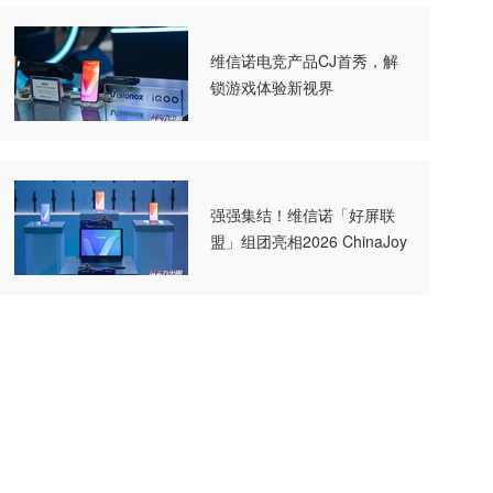
维信诺电竞产品CJ首秀，解
锁游戏体验新视界
强强集结！维信诺「好屏联
盟」组团亮相2026 ChinaJoy