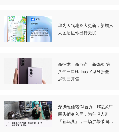
华为天气地图大更新，新增六
大图层让你出行无忧
新技术、新形态、新体验 第
八代三星Galaxy Z系列折叠
屏现已开售
深扒维信诺CJ首秀：B端屏厂
巨头躬身入局，为年轻人造
「新玩具」，一场屏幕破圈实
验打响