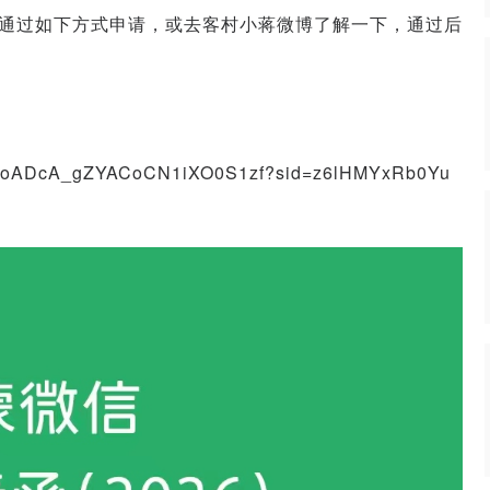
通过如下方式申请，或去客村小蒋微博了解一下，通过后
dfAAoADcA_gZYACoCN1iXO0S1zf?sid=z6lHMYxRb0Yu