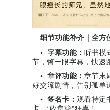
细节功能补齐｜全方
•
字幕功能：
听书模
节，瞥一眼字幕，快速
•
章评功能：
章节末
好交流剧情，告别孤单
•
签名卡：
观看特定
卡，“收集癖”狂喜！